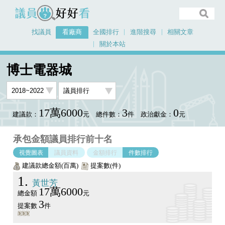
議員好好看
找議員
看廠商
全國排行
進階搜尋
相關文章
關於本站
首頁
看廠商
博士電器城
議員排行圖表
博士電器城
17萬6000
3
0
建議款：
元
總件數：
件
政治獻金：
元
承包金額議員排行前十名
視覺圖表
議員資料
金額排行
件數排行
建議款總金額(百萬)
提案數(件)
1
黃世芳
17萬6000
總金額
元
3
提案數
件