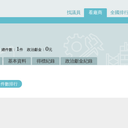
找議員
看廠商
全國排
1
0
總件數：
件
政治獻金：
元
基本資料
得標紀錄
政治獻金紀錄
件數排行