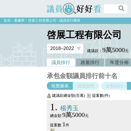
議員好好看
首頁
看廠商
啓展工程有限公司
議員排行圖表
啓展工程有限公司
9萬5000
建議款：
元
議員排行
政黨排行
年度分佈
承包金額議員排行前十名
視覺圖表
議員資料
金額排行
建議款總金額(百萬)
提案數(件)
1
楊秀玉
9萬5000
總金額
元
1
提案數
件