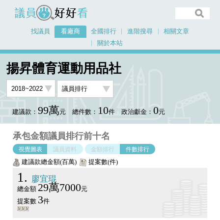
議員好好看
找議員
看廠商
全國排行
進階搜尋
相關文章
關於本站
首頁
看廠商
揚昇體育運動用品社
議員排行圖表
揚昇體育運動用品社
99萬
10
0
建議款：
元
總件數：
件
政治獻金：
元
承包金額議員排行前十名
視覺圖表
議員資料
金額排行
件數排行
建議款總金額(百萬)
提案數(件)
1
廖宜琨
29萬7000
總金額
元
3
提案數
件