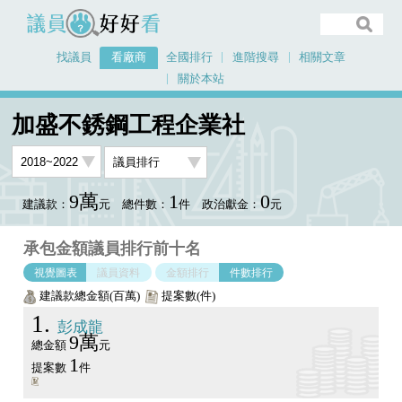
議員好好看
找議員
看廠商
全國排行
進階搜尋
相關文章
關於本站
首頁
看廠商
加盛不銹鋼工程企業社
議員排行圖表
加盛不銹鋼工程企業社
9萬
1
0
建議款：
元
總件數：
件
政治獻金：
元
承包金額議員排行前十名
視覺圖表
議員資料
金額排行
件數排行
建議款總金額(百萬)
提案數(件)
1
彭成龍
9萬
總金額
元
1
提案數
件