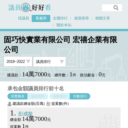
議員好好看
找議員
看廠商
全國排行
進階搜尋
相關文章
關於本站
首頁
看廠商
固巧快實業有限公司 宏禧企業有限公司
議員排行圖表
固巧快實業有限公司 宏禧企業有限
公司
14萬7000
1
0
建議款：
元
總件數：
件
政治獻金：
元
承包金額議員排行前十名
視覺圖表
議員資料
金額排行
件數排行
建議款總金額(百萬)
提案數(件)
1
彭成龍
14萬7000
總金額
元
1
提案數
件