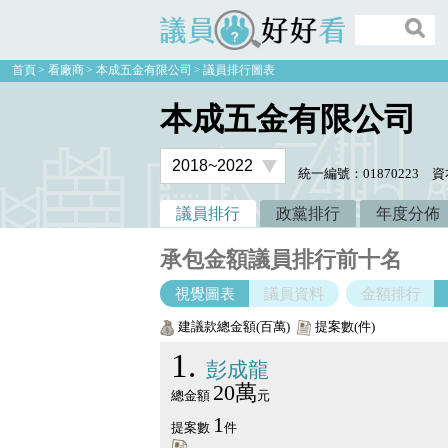
議員好好看
首頁
看廠商
本成五金有限公司
議員排行圖表
本成五金有限公司
統一編號：01870223
資
議員排行
政黨排行
年度分佈
承包金額議員排行前十名
視覺圖表
議員資料
金額排行
建議款總金額(百萬)
提案數(件)
1
彭成龍
20萬
總金額
元
1
提案數
件