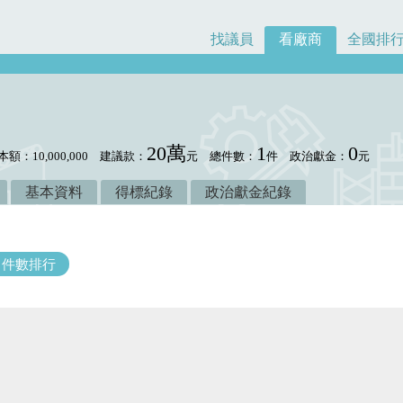
找議員
看廠商
全國排
20萬
1
0
本額：10,000,000
建議款：
元
總件數：
件
政治獻金：
元
基本資料
得標紀錄
政治獻金紀錄
件數排行