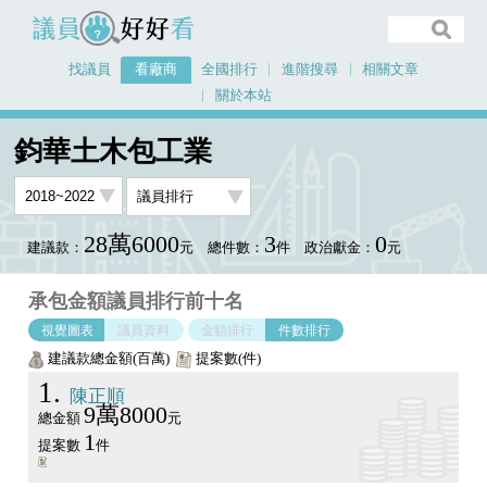
議員好好看
找議員
看廠商
全國排行
進階搜尋
相關文章
關於本站
首頁
看廠商
鈞華土木包工業
議員排行圖表
鈞華土木包工業
28萬6000
3
0
建議款：
元
總件數：
件
政治獻金：
元
承包金額議員排行前十名
視覺圖表
議員資料
金額排行
件數排行
建議款總金額(百萬)
提案數(件)
1
陳正順
9萬8000
總金額
元
1
提案數
件