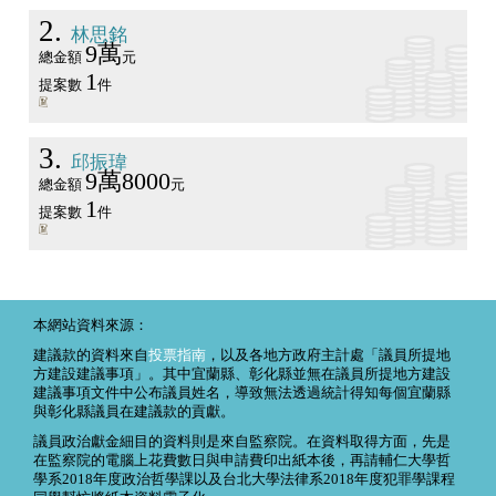
2
林思銘
9萬
總金額
元
1
提案數
件
3
邱振瑋
9萬8000
總金額
元
1
提案數
件
本網站資料來源：
建議款的資料來自
投票指南
，以及各地方政府主計處「議員所提地
方建設建議事項」。其中宜蘭縣、彰化縣並無在議員所提地方建設
建議事項文件中公布議員姓名，導致無法透過統計得知每個宜蘭縣
與彰化縣議員在建議款的貢獻。
議員政治獻金細目的資料則是來自監察院。在資料取得方面，先是
在監察院的電腦上花費數日與申請費印出紙本後，再請輔仁大學哲
學系2018年度政治哲學課以及台北大學法律系2018年度犯罪學課程