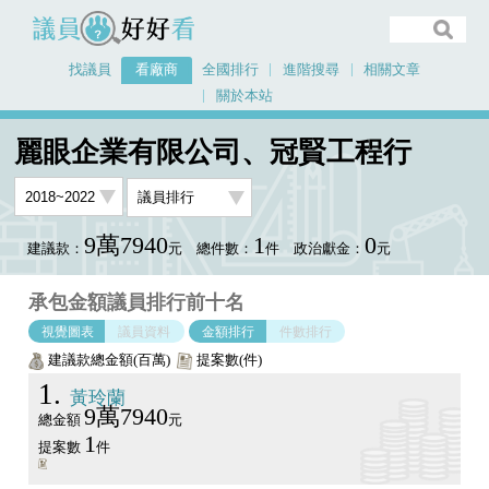
議員好好看
找議員
看廠商
全國排行
進階搜尋
相關文章
關於本站
首頁
看廠商
麗眼企業有限公司、冠賢工程行
議員排行圖表
麗眼企業有限公司、冠賢工程行
9萬7940
1
0
建議款：
元
總件數：
件
政治獻金：
元
承包金額議員排行前十名
視覺圖表
議員資料
金額排行
件數排行
建議款總金額(百萬)
提案數(件)
1
黃玲蘭
9萬7940
總金額
元
1
提案數
件