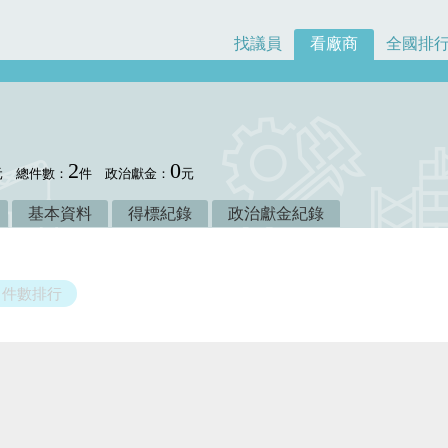
找議員
看廠商
全國排
2
0
元
總件數：
件
政治獻金：
元
基本資料
得標紀錄
政治獻金紀錄
件數排行