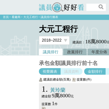
議員好好看
首頁
看廠商
大元工程行
議員排行圖表
大元工程行
18萬8000
建議款：
議員排行
政黨排行
年度分佈
承包金額議員排行前十名
視覺圖表
議員資料
金額排行
建議款總金額(百萬)
提案數(件)
1
黃玲蘭
9萬8000
總金額
元
1
提案數
件