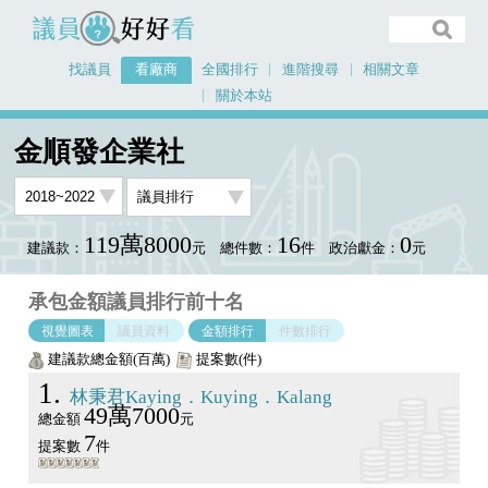
議員好好看
找議員
看廠商
全國排行
進階搜尋
相關文章
關於本站
首頁
看廠商
金順發企業社
議員排行圖表
金順發企業社
119萬8000
16
0
建議款：
元
總件數：
件
政治獻金：
元
承包金額議員排行前十名
視覺圖表
議員資料
金額排行
件數排行
建議款總金額(百萬)
提案數(件)
1
林秉君Kaying．Kuying．Kalang
49萬7000
總金額
元
7
提案數
件