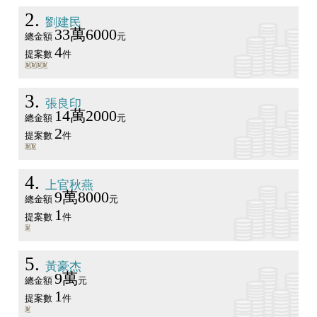
2
劉建民
33萬6000
總金額
元
4
提案數
件
3
張良印
14萬2000
總金額
元
2
提案數
件
4
上官秋燕
9萬8000
總金額
元
1
提案數
件
5
黃豪杰
9萬
總金額
元
1
提案數
件