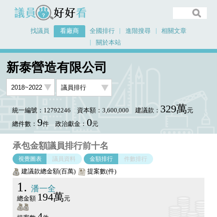
議員好好看
找議員
看廠商
全國排行
進階搜尋
相關文章
關於本站
首頁
看廠商
新泰營造有限公司
議員排行圖表
新泰營造有限公司
329萬
統一編號：12792246
資本額：3,600,000
建議款：
元
9
0
總件數：
件
政治獻金：
元
承包金額議員排行前十名
視覺圖表
議員資料
金額排行
件數排行
建議款總金額(百萬)
提案數(件)
1
潘一全
194萬
總金額
元
4