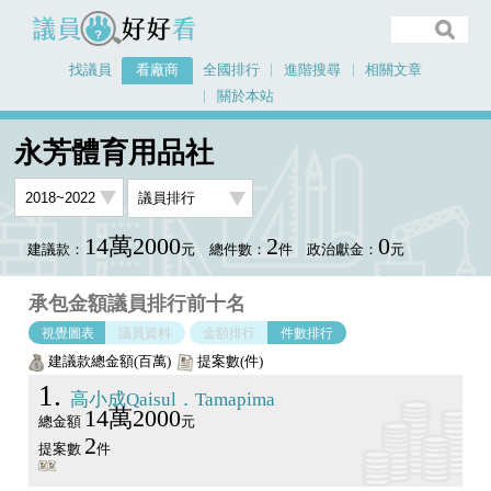
議員好好看
找議員
看廠商
全國排行
進階搜尋
相關文章
關於本站
首頁
看廠商
永芳體育用品社
議員排行圖表
永芳體育用品社
14萬2000
2
0
建議款：
元
總件數：
件
政治獻金：
元
承包金額議員排行前十名
視覺圖表
議員資料
金額排行
件數排行
建議款總金額(百萬)
提案數(件)
1
高小成Qaisul．Tamapima
14萬2000
總金額
元
2
提案數
件