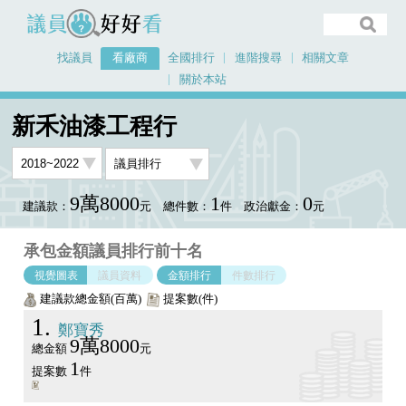
議員好好看
找議員
看廠商
全國排行
進階搜尋
相關文章
關於本站
首頁
看廠商
新禾油漆工程行
議員排行圖表
新禾油漆工程行
9萬8000
1
0
建議款：
元
總件數：
件
政治獻金：
元
承包金額議員排行前十名
視覺圖表
議員資料
金額排行
件數排行
建議款總金額(百萬)
提案數(件)
1
鄭寶秀
9萬8000
總金額
元
1
提案數
件