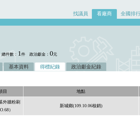
找議員
看廠商
全國排
1
0
總件數：
件
政治獻金：
元
基本資料
得標紀錄
政治獻金紀錄
項目
地點
墓外牆粉刷
新城鄉(109.10.06核銷)
O.68）