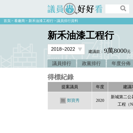
議員好好看
首頁
看廠商
新禾油漆工程行
議員排行資料
新禾油漆工程行
9萬8000
建議款：
元
議員排行
政黨排行
年度分佈
得標紀錄
提案議員
年度
建議
新城第二公
鄭寶秀
2020
工程（N