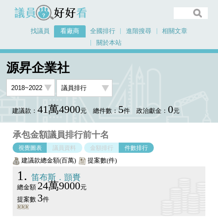
議員好好看
找議員
看廠商
全國排行
進階搜尋
相關文章
關於本站
首頁
看廠商
源昇企業社
議員排行圖表
源昇企業社
41萬4900
5
0
建議款：
元
總件數：
件
政治獻金：
元
承包金額議員排行前十名
視覺圖表
議員資料
金額排行
件數排行
建議款總金額(百萬)
提案數(件)
1
笛布斯．顗賚
24萬9000
總金額
元
3
提案數
件