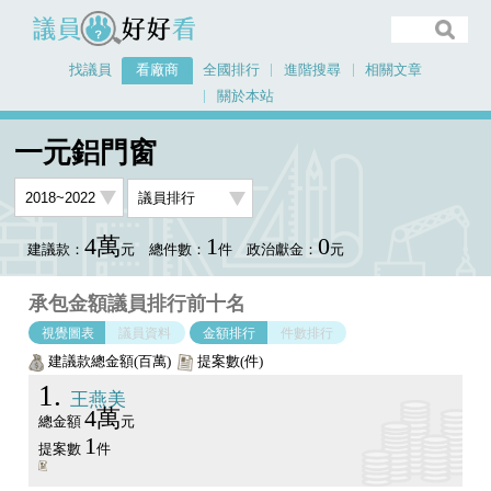
議員好好看
找議員
看廠商
全國排行
進階搜尋
相關文章
關於本站
首頁
看廠商
一元鋁門窗
議員排行圖表
一元鋁門窗
4萬
1
0
建議款：
元
總件數：
件
政治獻金：
元
承包金額議員排行前十名
視覺圖表
議員資料
金額排行
件數排行
建議款總金額(百萬)
提案數(件)
1
王燕美
4萬
總金額
元
1
提案數
件