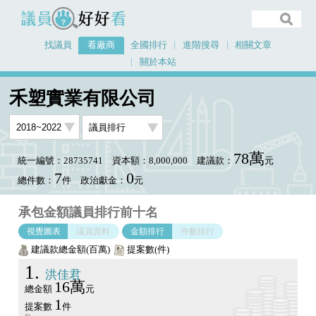
議員好好看
找議員
看廠商
全國排行
進階搜尋
相關文章
關於本站
首頁
看廠商
禾塑實業有限公司
議員排行圖表
禾塑實業有限公司
78萬
統一編號：28735741
資本額：8,000,000
建議款：
元
7
0
總件數：
件
政治獻金：
元
承包金額議員排行前十名
視覺圖表
議員資料
金額排行
件數排行
建議款總金額(百萬)
提案數(件)
1
洪佳君
16萬
總金額
元
1
提案數
件