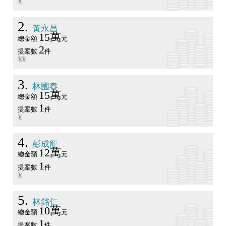
2
黃永昌
15萬
總金額
元
2
提案數
件
3
林國春
15萬
總金額
元
1
提案數
件
4
彭成龍
12萬
總金額
元
1
提案數
件
5
林銘仁
10萬
總金額
元
1
提案數
件