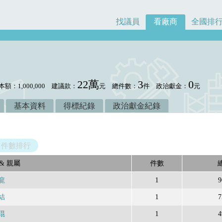
找議員
看廠商
全國排
22萬
3
0
本額：1,000,000
建議款：
元
總件數：
件
政治獻金：
元
基本資料
得標紀錄
政治獻金紀錄
件數排行
& 親屬
件數
龍
1
9
結
1
7
琨
1
4