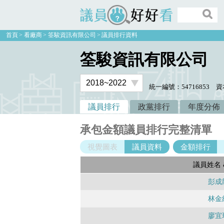
議員好好看
首頁
看廠商
筌駿資訊有限公司
議員排行資料
筌駿資訊有限公司
統一編號：54716853
資
議員排行
政黨排行
年度分佈
承包金額議員排行完整清單
視覺圖表
議員資料
金額排行
議員姓名 
彭成
林金
廖宜