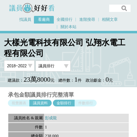
議員好好看
找議員
看廠商
全國排行
進階搜尋
相關文章
關於本站
首頁
看廠商
大樣光電科技有限公司 弘翔水電工程有限公司
議員排行資料
大樣光電科技有限公司 弘翔水電工
程有限公司
23萬8000
1
0
建議款：
元
總件數：
件
政治獻金：
元
承包金額議員排行完整清單
視覺圖表
議員資料
金額排行
件數排行
彭成龍
1
238,000