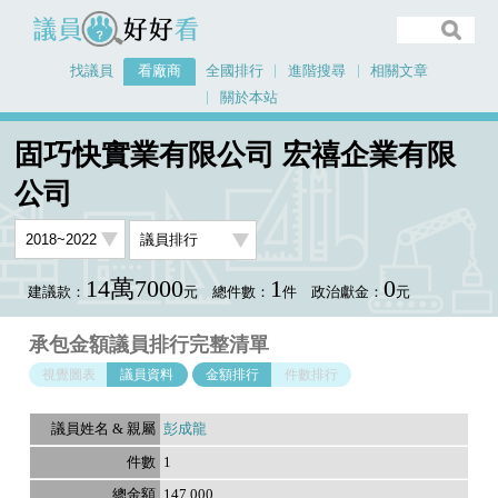
議員好好看
找議員
看廠商
全國排行
進階搜尋
相關文章
關於本站
首頁
看廠商
固巧快實業有限公司 宏禧企業有限公司
議員排行資料
固巧快實業有限公司 宏禧企業有限
公司
14萬7000
1
0
建議款：
元
總件數：
件
政治獻金：
元
承包金額議員排行完整清單
視覺圖表
議員資料
金額排行
件數排行
彭成龍
1
147,000