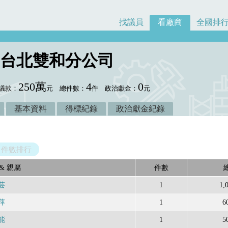
找議員
看廠商
全國排
台北雙和分公司
250萬
4
0
議款：
元
總件數：
件
政治獻金：
元
基本資料
得標紀錄
政治獻金紀錄
件數排行
& 親屬
件數
芸
1
1,
萍
1
6
能
1
5