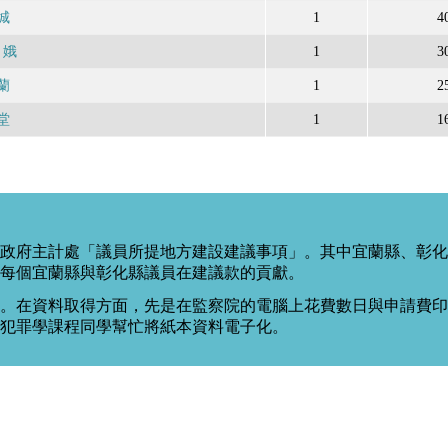
城
1
4
月娥
1
3
蘭
1
2
堂
1
1
政府主計處「議員所提地方建設建議事項」。其中宜蘭縣、彰化
每個宜蘭縣與彰化縣議員在建議款的貢獻。
。在資料取得方面，先是在監察院的電腦上花費數日與申請費印出
度犯罪學課程同學幫忙將紙本資料電子化。