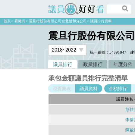
議員好好看
首頁
看廠商
震旦行股份有限公司台北雙和分公司
議員排行資料
震旦行股份有限公司
統一編號：54391047
建
議員排行
政黨排行
年度分佈
承包金額議員排行完整清單
視覺圖表
議員資料
金額排行
議員姓名 
彭佳
李倩
陳啟