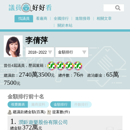
議員好好看
找議員
看廠商
全國排行
進階搜尋
相關文章
關於本站
首頁
找議員
李倩萍
金額排行視覺圖表
李倩萍
曾任4屆議員，歷屆黨籍：
2740萬3500
76
65萬
建議款：
元
總件數：
件
政治獻金：
7500
元
金額排行前十名
視覺圖表
廠商資料
金額排行
件數排行
建議款總金額(百萬)
提案數(件)
1
潤鉅遊樂股份有限公司
372萬
總金額
元