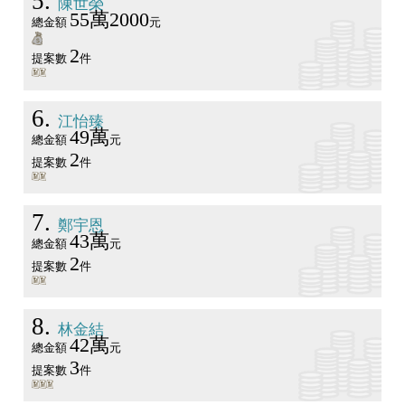
5
陳世榮
55萬2000
總金額
元
2
提案數
件
6
江怡臻
49萬
總金額
元
2
提案數
件
7
鄭宇恩
43萬
總金額
元
2
提案數
件
8
林金結
42萬
總金額
元
3
提案數
件