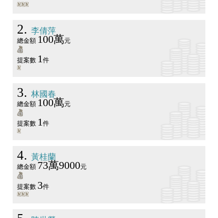
2
李倩萍
100萬
總金額
元
1
提案數
件
3
林國春
100萬
總金額
元
1
提案數
件
4
黃桂蘭
73萬9000
總金額
元
3
提案數
件