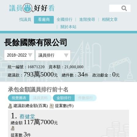
議員好好看
找議員
看廠商
全國排行
進階搜尋
相關文章
關於本站
首頁
看廠商
長餘國際有限公司
議員排行圖表
長餘國際有限公司
統一編號：16871220
資本額：21,000,000
793萬5000
34
0
建議款：
元
總件數：
件
政治獻金：
元
承包金額議員排行前十名
視覺圖表
議員資料
金額排行
件數排行
建議款總金額(百萬)
提案數(件)
1
蔡健棠
117萬7000
總金額
元
3
提案數
件