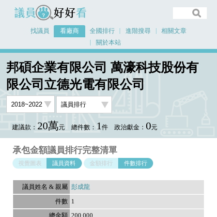
議員好好看
找議員
看廠商
全國排行
進階搜尋
相關文章
關於本站
首頁
看廠商
邦碩企業有限公司 萬濠科技股份有限公司立德光電有限公司
邦碩企業有限公司 萬濠科技股份有
議員排行資料
限公司立德光電有限公司
20萬
1
0
建議款：
元
總件數：
件
政治獻金：
元
承包金額議員排行完整清單
視覺圖表
議員資料
金額排行
件數排行
彭成龍
1
200,000