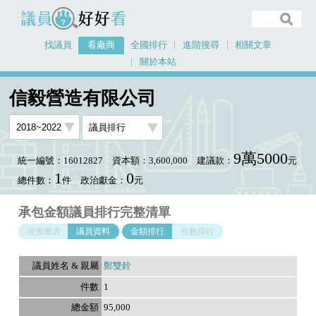
議員好好看
找議員
看廠商
全國排行
進階搜尋
相關文章
關於本站
首頁
看廠商
信毅營造有限公司
議員排行資料
信毅營造有限公司
9萬5000
統一編號：16012827
資本額：3,600,000
建議款：
元
1
0
總件數：
件
政治獻金：
元
承包金額議員排行完整清單
視覺圖表
議員資料
金額排行
件數排行
鄭雙銓
1
95,000