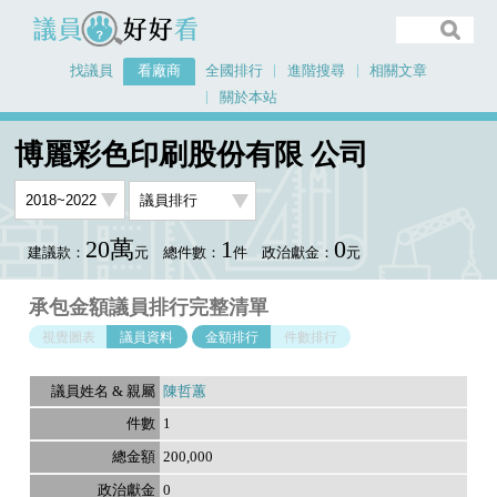
議員好好看
找議員
看廠商
全國排行
進階搜尋
相關文章
關於本站
首頁
看廠商
博麗彩色印刷股份有限 公司
議員排行資料
博麗彩色印刷股份有限 公司
20萬
1
0
建議款：
元
總件數：
件
政治獻金：
元
承包金額議員排行完整清單
視覺圖表
議員資料
金額排行
件數排行
陳哲蕙
1
200,000
0