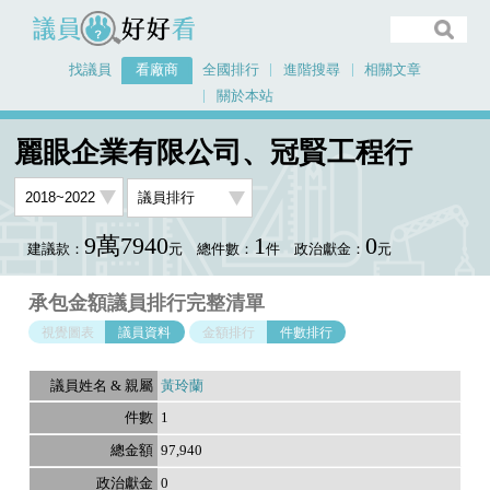
議員好好看
找議員
看廠商
全國排行
進階搜尋
相關文章
關於本站
首頁
看廠商
麗眼企業有限公司、冠賢工程行
議員排行資料
麗眼企業有限公司、冠賢工程行
9萬7940
1
0
建議款：
元
總件數：
件
政治獻金：
元
承包金額議員排行完整清單
視覺圖表
議員資料
金額排行
件數排行
黃玲蘭
1
97,940
0