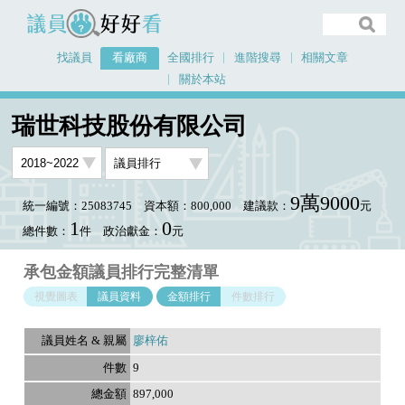
議員好好看
找議員
看廠商
全國排行
進階搜尋
相關文章
關於本站
首頁
看廠商
瑞世科技股份有限公司
議員排行資料
瑞世科技股份有限公司
9萬9000
統一編號：25083745
資本額：800,000
建議款：
元
1
0
總件數：
件
政治獻金：
元
承包金額議員排行完整清單
視覺圖表
議員資料
金額排行
件數排行
廖梓佑
9
897,000