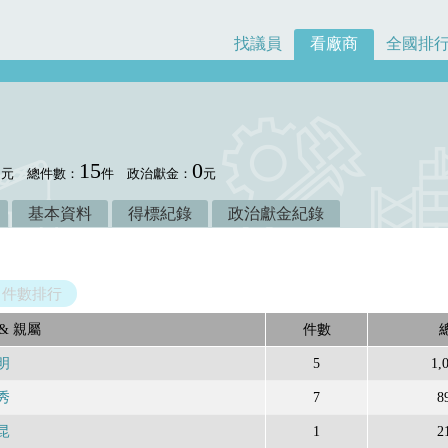
找議員
看廠商
全國排
1
15
0
元
總件數：
件
政治獻金：
元
基本資料
得標紀錄
政治獻金紀錄
件數排行
& 親屬
件數
明
5
1,
秀
7
8
昆
1
2