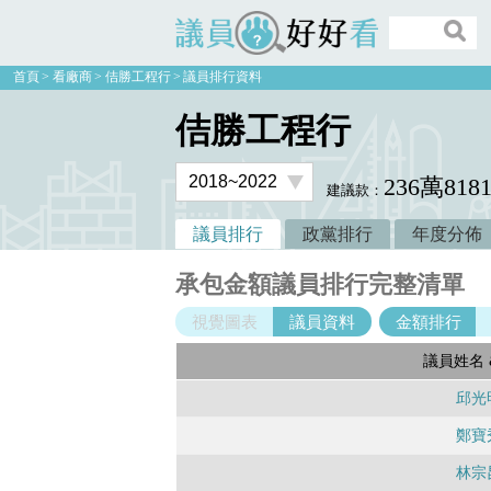
議員好好看
首頁
看廠商
佶勝工程行
議員排行資料
佶勝工程行
236萬818
建議款：
議員排行
政黨排行
年度分佈
承包金額議員排行完整清單
視覺圖表
議員資料
金額排行
議員姓名 
邱光
鄭寶
林宗