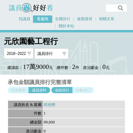
議員好好看
找議員
看廠商
全國排行
進階搜尋
相關文章
關於本站
首頁
看廠商
元欣園藝工程行
議員排行資料
元欣園藝工程行
17萬9000
2
0
建議款：
元
總件數：
件
政治獻金：
元
承包金額議員排行完整清單
視覺圖表
議員資料
金額排行
件數排行
邱光明
1
99,000
0