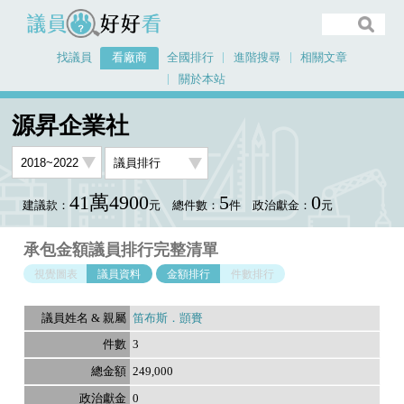
議員好好看
找議員
看廠商
全國排行
進階搜尋
相關文章
關於本站
首頁
看廠商
源昇企業社
議員排行資料
源昇企業社
41萬4900
5
0
建議款：
元
總件數：
件
政治獻金：
元
承包金額議員排行完整清單
視覺圖表
議員資料
金額排行
件數排行
笛布斯．顗賚
3
249,000
0