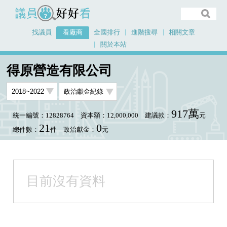
議員好好看
找議員
看廠商
全國排行
進階搜尋
相關文章
關於本站
首頁
看廠商
得原營造有限公司
得原營造有限公司
917萬
統一編號：12828764
資本額：12,000,000
建議款：
元
21
0
總件數：
件
政治獻金：
元
目前沒有資料