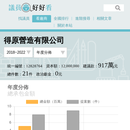
議員好好看
找議員
看廠商
全國排行
進階搜尋
相關文章
關於本站
首頁
看廠商
得原營造有限公司
年度分佈
得原營造有限公司
917萬
統一編號：12828764
資本額：12,000,000
建議款：
元
21
0
總件數：
件
政治獻金：
元
年度分佈
總承包金額