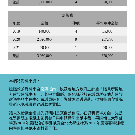
總計
1,080,000
4
270,000
無黨籍
年度
金額
件數
平均每件金額
2019
140,000
4
35,000
2020
2,320,000
9
257,778
2021
620,000
1
620,000
總計
3,080,000
14
220,000
本網站資料來源：
建議款的資料來自
投票指南
，以及各地方政府主計處「議員所提地
方建設建議事項」。其中宜蘭縣、彰化縣並無在議員所提地方建設
建議事項文件中公布議員姓名，導致無法透過統計得知每個宜蘭縣
與彰化縣議員在建議款的貢獻。
議員政治獻金細目的資料則是來自監察院。在資料取得方面，先是
在監察院的電腦上花費數日與申請費印出紙本後，再請輔仁大學哲
學系2018年度政治哲學課以及台北大學法律系2018年度犯罪學課程
同學幫忙將紙本資料電子化。