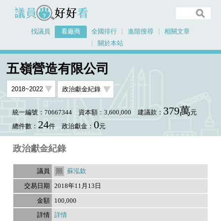
議員好好看
找議員
看廠商
全國排行
進階搜尋
相關文章
關於本站
首頁
看廠商
五嶺營造有限公司
五嶺營造有限公司
379萬
統一編號：70667344
資本額：3,600,000
建議款：
元
24
0
總件數：
件
政治獻金：
元
政治獻金紀錄
蘇泓欽
2018年11月13日
100,000
詳情