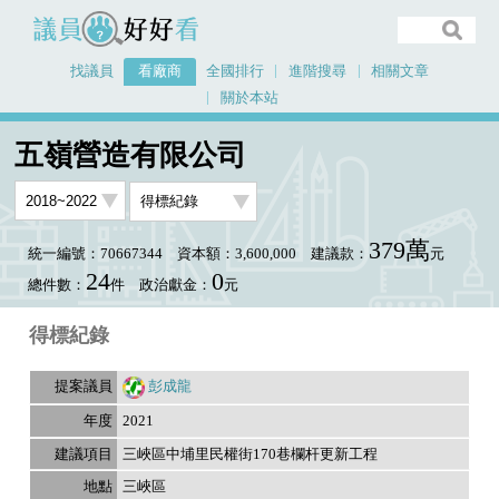
議員好好看
找議員
看廠商
全國排行
進階搜尋
相關文章
關於本站
首頁
看廠商
五嶺營造有限公司
議員排行資料
五嶺營造有限公司
379萬
統一編號：70667344
資本額：3,600,000
建議款：
元
24
0
總件數：
件
政治獻金：
元
得標紀錄
彭成龍
2021
三峽區中埔里民權街170巷欄杆更新工程
三峽區