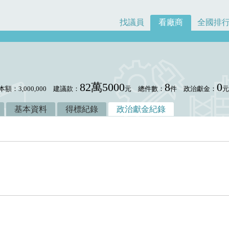
找議員
看廠商
全國排
82萬5000
8
0
本額：3,000,000
建議款：
元
總件數：
件
政治獻金：
基本資料
得標紀錄
政治獻金紀錄