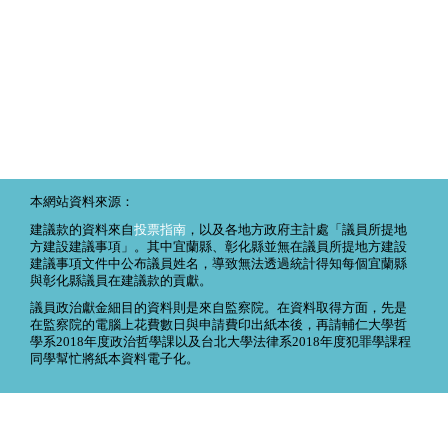
本網站資料來源：
建議款的資料來自
投票指南
，以及各地方政府主計處「議員所提地
方建設建議事項」。其中宜蘭縣、彰化縣並無在議員所提地方建設
建議事項文件中公布議員姓名，導致無法透過統計得知每個宜蘭縣
與彰化縣議員在建議款的貢獻。
議員政治獻金細目的資料則是來自監察院。在資料取得方面，先是
在監察院的電腦上花費數日與申請費印出紙本後，再請輔仁大學哲
學系2018年度政治哲學課以及台北大學法律系2018年度犯罪學課程
同學幫忙將紙本資料電子化。