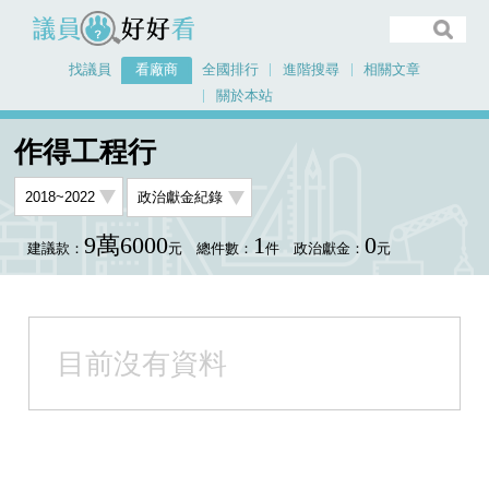
議員好好看
找議員
看廠商
全國排行
進階搜尋
相關文章
關於本站
首頁
看廠商
作得工程行
作得工程行
9萬6000
1
0
建議款：
元
總件數：
件
政治獻金：
元
目前沒有資料