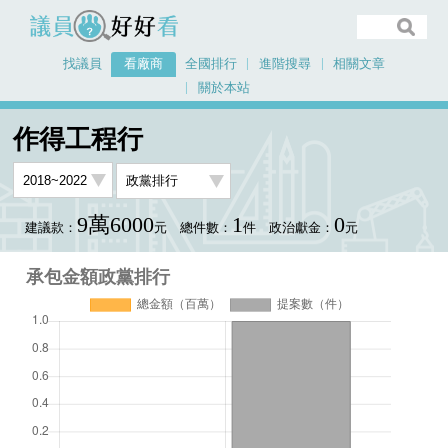
議員好好看
找議員
看廠商
全國排行
進階搜尋
相關文章
關於本站
首頁
看廠商
作得工程行
承包金額政黨排行
作得工程行
9萬6000
1
0
建議款：
元
總件數：
件
政治獻金：
元
承包金額政黨排行