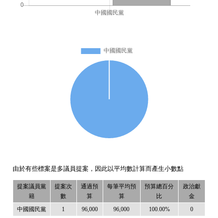
由於有些標案是多議員提案，因此以平均數計算而產生小數點
提案議員黨
提案次
通過預
每筆平均預
預算總百分
政治獻
籍
數
算
算
比
金
中國國民黨
1
96,000
96,000
100.00%
0