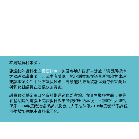
本網站資料來源：
建議款的資料來自
投票指南
，以及各地方政府主計處「議員所提地
方建設建議事項」。其中宜蘭縣、彰化縣並無在議員所提地方建設
建議事項文件中公布議員姓名，導致無法透過統計得知每個宜蘭縣
與彰化縣議員在建議款的貢獻。
議員政治獻金細目的資料則是來自監察院。在資料取得方面，先是
在監察院的電腦上花費數日與申請費印出紙本後，再請輔仁大學哲
學系2018年度政治哲學課以及台北大學法律系2018年度犯罪學課程
同學幫忙將紙本資料電子化。