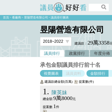
議員好好看
首頁
看廠商
昱陽營造有限公司
議員排行圖表
昱陽營造有限公司
29萬3358
建議款：
議員排行
政黨排行
年度分佈
承包金額議員排行前十名
視覺圖表
議員資料
金額排行
建議款總金額(百萬)
提案數(件)
1
陳英妹
9萬8000
總金額
元
1
提案數
件