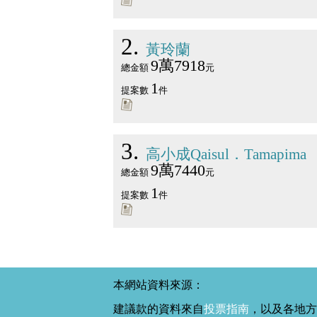
2
黃玲蘭
9萬7918
總金額
元
1
提案數
件
3
高小成Qaisul．Tamapima
9萬7440
總金額
元
1
提案數
件
本網站資料來源：
建議款的資料來自
投票指南
，以及各地方