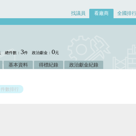
找議員
看廠商
全國排
3
0
元
總件數：
件
政治獻金：
元
基本資料
得標紀錄
政治獻金紀錄
件數排行