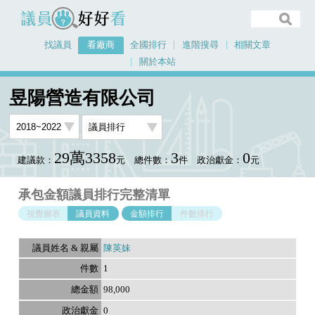
議員好好看
找議員
看廠商
全國排行
進階搜尋
相關文章
關於本站
首頁
看廠商
昱陽營造有限公司
議員排行資料
昱陽營造有限公司
29萬3358
3
0
建議款：
元
總件數：
件
政治獻金：
元
承包金額議員排行完整清單
視覺圖表
議員資料
金額排行
件數排行
陳英妹
1
98,000
0