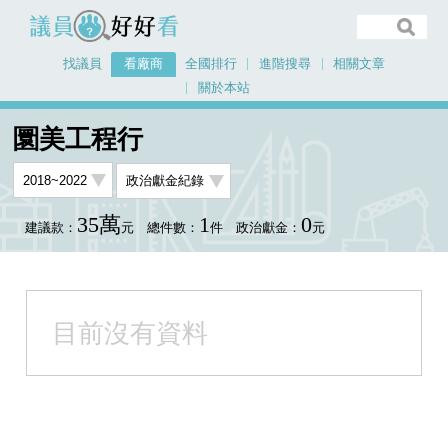
議員好好看
找議員
看廠商
全國排行
進階搜尋
相關文章
關於本站
首頁
看廠商
圜美工程行
圜美工程行
35萬
1
0
建議款：
元
總件數：
件
政治獻金：
元
目前沒有資料