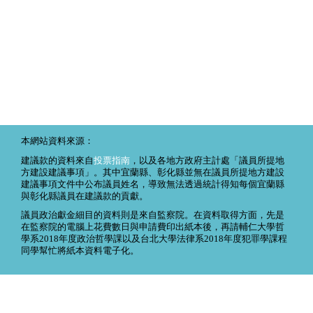
本網站資料來源：
建議款的資料來自
投票指南
，以及各地方政府主計處「議員所提地
方建設建議事項」。其中宜蘭縣、彰化縣並無在議員所提地方建設
建議事項文件中公布議員姓名，導致無法透過統計得知每個宜蘭縣
與彰化縣議員在建議款的貢獻。
議員政治獻金細目的資料則是來自監察院。在資料取得方面，先是
在監察院的電腦上花費數日與申請費印出紙本後，再請輔仁大學哲
學系2018年度政治哲學課以及台北大學法律系2018年度犯罪學課程
同學幫忙將紙本資料電子化。