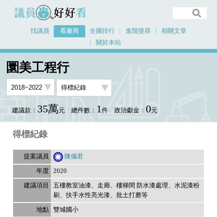
議員好好看
找議員
看廠商
全國排行
進階搜尋
相關文章
關於本站
首頁
看廠商
圜美工程行
議員排行資料
圜美工程行
35萬
1
0
建議款：
元
總件數：
件
政治獻金：
元
得標紀錄
陳儀君
2020
五樓教室油漆、走廊、樓梯間 防水漆處理、水泥漆粉
刷、扶手水性亮光漆、批土打磨等
雙城國小