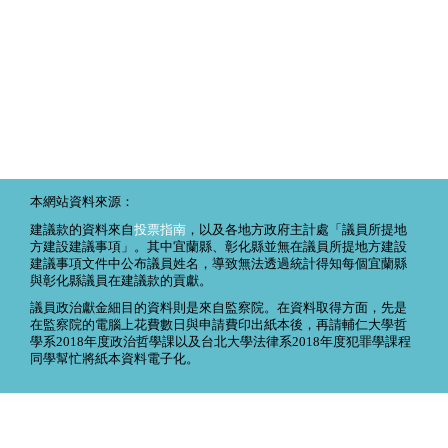
本網站資料來源：
建議款的資料來自
投票指南
，以及各地方政府主計處「議員所提地
方建設建議事項」。其中宜蘭縣、彰化縣並無在議員所提地方建設
建議事項文件中公布議員姓名，導致無法透過統計得知每個宜蘭縣
與彰化縣議員在建議款的貢獻。
議員政治獻金細目的資料則是來自監察院。在資料取得方面，先是
在監察院的電腦上花費數日與申請費印出紙本後，再請輔仁大學哲
學系2018年度政治哲學課以及台北大學法律系2018年度犯罪學課程
同學幫忙將紙本資料電子化。