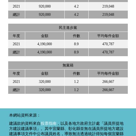
2021
920,000
4.2
219,048
總計
920,000
4.2
219,048
民主進步黨
年度
金額
件數
平均每件金額
2021
4,190,000
8.9
470,787
總計
4,190,000
8.9
470,787
無黨籍
年度
金額
件數
平均每件金額
2021
320,000
1.2
266,667
總計
320,000
1.2
266,667
本網站資料來源：
建議款的資料來自
投票指南
，以及各地方政府主計處「議員所提地
方建設建議事項」。其中宜蘭縣、彰化縣並無在議員所提地方建設
建議事項文件中公布議員姓名，導致無法透過統計得知每個宜蘭縣