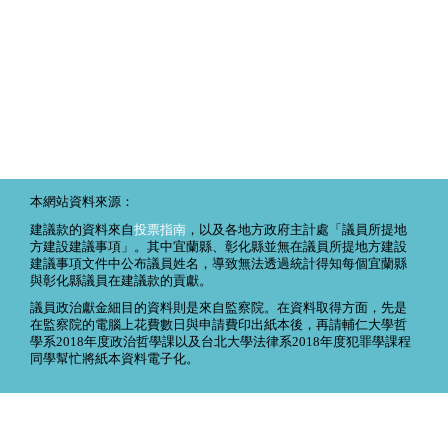
本網站資料來源：
建議款的資料來自
投票指南
，以及各地方政府主計處「議員所提地
方建設建議事項」。其中宜蘭縣、彰化縣並無在議員所提地方建設
建議事項文件中公布議員姓名，導致無法透過統計得知每個宜蘭縣
與彰化縣議員在建議款的貢獻。
議員政治獻金細目的資料則是來自監察院。在資料取得方面，先是
在監察院的電腦上花費數日與申請費印出紙本後，再請輔仁大學哲
學系2018年度政治哲學課以及台北大學法律系2018年度犯罪學課程
同學幫忙將紙本資料電子化。