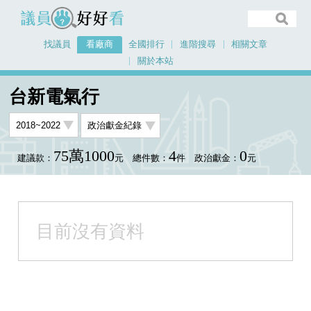
議員好好看
找議員
看廠商
全國排行
進階搜尋
相關文章
關於本站
首頁
看廠商
台新電氣行
台新電氣行
75萬1000
4
0
建議款：
元
總件數：
件
政治獻金：
元
目前沒有資料