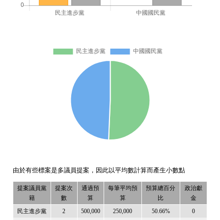
由於有些標案是多議員提案，因此以平均數計算而產生小數點
提案議員黨
提案次
通過預
每筆平均預
預算總百分
政治獻
籍
數
算
算
比
金
民主進步黨
2
500,000
250,000
50.66%
0