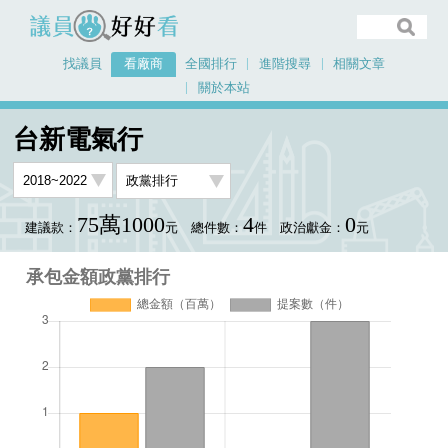
議員好好看
找議員
看廠商
全國排行
進階搜尋
相關文章
關於本站
首頁
看廠商
台新電氣行
承包金額政黨排行
台新電氣行
75萬1000
4
0
建議款：
元
總件數：
件
政治獻金：
元
承包金額政黨排行