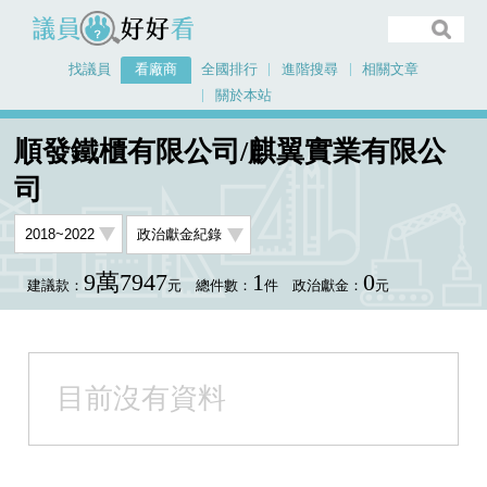
議員好好看
找議員
看廠商
全國排行
進階搜尋
相關文章
關於本站
首頁
看廠商
順發鐵櫃有限公司/麒翼實業有限公司
順發鐵櫃有限公司/麒翼實業有限公
司
9萬7947
1
0
建議款：
元
總件數：
件
政治獻金：
元
目前沒有資料