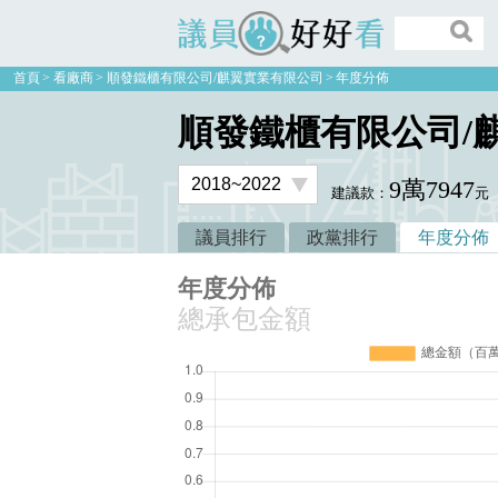
議員好好看
首頁
看廠商
順發鐵櫃有限公司/麒翼實業有限公司
年度分佈
順發鐵櫃有限公司/
9萬7947
建議款：
元
議員排行
政黨排行
年度分佈
年度分佈
總承包金額