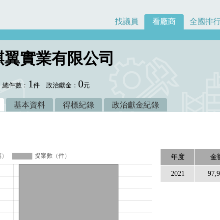
找議員
看廠商
全國排
麒翼實業有限公司
1
0
總件數：
件
政治獻金：
元
基本資料
得標紀錄
政治獻金紀錄
年度
金
2021
97,