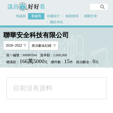
議員好好看
找議員
看廠商
全國排行
進階搜尋
相關文章
關於本站
首頁
看廠商
聯華安全科技有限公司
聯華安全科技有限公司
統一編號：80080504
資本額：1,000,000
166萬5000
15
0
建議款：
元
總件數：
件
政治獻金：
元
目前沒有資料